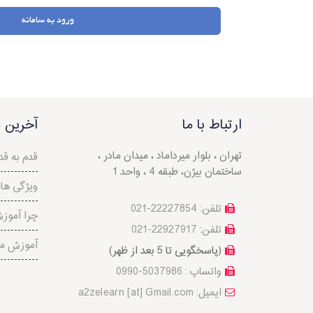
ورود به سامانه
ارتباط با ما
آخرین م
تهران ، بلوار میرداماد ، میدان مادر ،
قدم به قد
ساختمان بیژن، طبقه 4 ، واحد 1
ویژگی ه
تلفن: 22227854-021
چرا آموز
تلفن: 22927917-021
آموزش م
(پاسخگویی تا 5 بعد از ظهر)
واتساپ : 5037986-0990
a2zelearn [at] Gmail.com :ایمیل