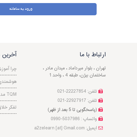
ورود به سامانه
ارتباط با ما
آخرین م
تهران ، بلوار میرداماد ، میدان مادر ،
چرا آموز
ساختمان بیژن، طبقه 4 ، واحد 1
هوشمندی
تلفن: 22227854-021
مدیریت کیفیت جامع TQM
تلفن: 22927917-021
تفکر خلا
(پاسخگویی تا 5 بعد از ظهر)
واتساپ : 5037986-0990
a2zelearn [at] Gmail.com :ایمیل