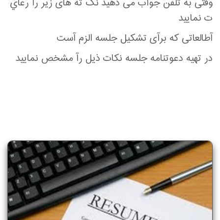
وقتی به تلفن جوآب می دهيد نک ته های زير رآ رعاي
ت نماييد
آطالعاتی که برآی تشکيل جلسه الزم آست
در تهيه دعوتنامه جلسه نکات ذيل رآ مشخص نماييد