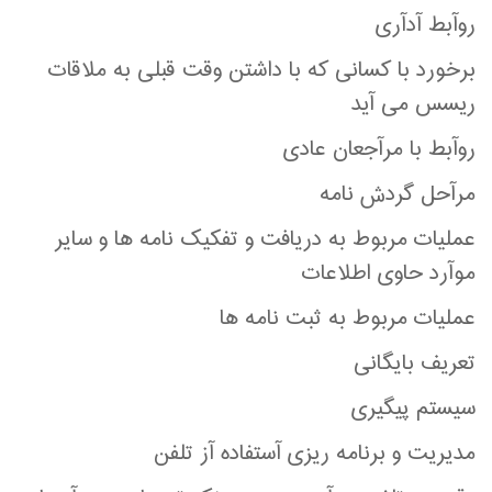
روآبط آدآری
برخورد با کسانی که با داشتن وقت قبلی به ملاقات
ریسس می آید
روآبط با مرآجعان عادی
مرآحل گردش نامه
عمليات مربوط به دريافت و تفکيک نامه ها و ساير
موآرد حاوی اطلاعات
عمليات مربوط به ثبت نامه ها
تعريف بايگانی
سيستم پيگيری
مديريت و برنامه ريزی آستفاده آز تلفن