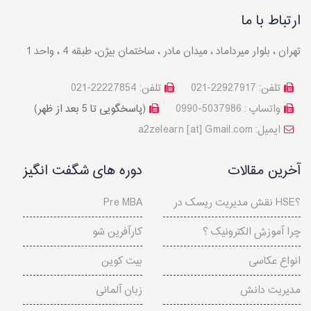
ارتباط با ما
تهران ، بلوار میرداماد ، میدان مادر ، ساختمان بیژن، طبقه 4 ، واحد 1
تلفن: 22927917-021
تلفن: 22227854-021
واتساپ : 5037986-0990
(پاسخگویی تا 5 بعد از ظهر)
a2zelearn [at] Gmail.com :ایمیل
آخرین مقالات
دوره های شگفت انگیز
نقش مدیریت ریسک در HSE؟
Pre MBA
چرا آموزش الکترونیک ؟
کارآفرین شو
انواع عکاسی
بیت کوین
مدیریت دانش
زبان آلمانی