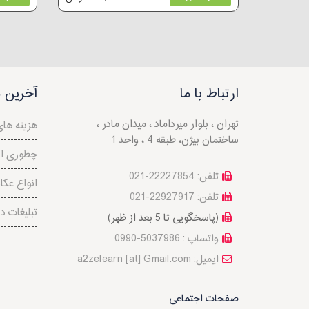
ارتباط با ما
آخرین م
تهران ، بلوار میرداماد ، میدان مادر ،
هزینه ها
ساختمان بیژن، طبقه 4 ، واحد 1
چطوری از 
تلفن: 22227854-021
انواع عک
تلفن: 22927917-021
تبلیغات د
(پاسخگویی تا 5 بعد از ظهر)
واتساپ : 5037986-0990
a2zelearn [at] Gmail.com :ایمیل
صفحات اجتماعی