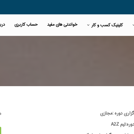
خواندنی های مفید
حساب کاربری
دربا
کلینیک کسب و کار
ه
گزاری دوره :مجازی
:تیم A2Z