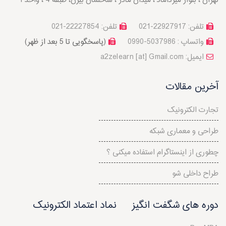
تهران ، بلوار میرداماد ، میدان مادر ، ساختمان بیژن، طبقه 4 ، واحد 1
تلفن: 22927917-021
تلفن: 22227854-021
واتساپ : 5037986-0990
(پاسخگویی تا 5 بعد از ظهر)
a2zelearn [at] Gmail.com :ایمیل
آخرین مقالات
تجارت الکترونیک
طراحی و معماری شبکه
چطوری از اینستاگرام استفاده میکنی ؟
طراح داخلی شو
دوره های شگفت انگیز
نماد اعتماد الکترونیک