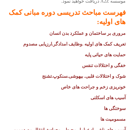
موسسه
A2Z
دریافت خواهید نمود.
فهرست مباحث تدریسی دوره
مبانی کمک
های اولیه
:
مروری بر ساختمان و عملکرد بدن انسان
تعریف کمک های اولیه .وظایف امدادگر.ارزیابی مصدوم
حمایت های حیاتی پایه
خفگی و اختلالات تنفس
شوک و اختلالات قلبی.
بیهوشی.سنکوپ.تشنج
خونریزی زخم و جراحت های خاص
آسیب های اسکلتی
سوختگی ها
مسمومیت ها
آسیب های ناشی ازعوامل محیطی وحوادث انتقال مصدومین