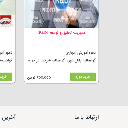
مدیریت تحقیق و توسعه (R&D)
نحوه آموزش :مجازی
نحوه آم
گواهینامه پایان دوره :گواهینامه شرکت در دوره
گواهینام
خرید دوره
خرید 
700,000 تومان
ارتباط با ما
آخرین م