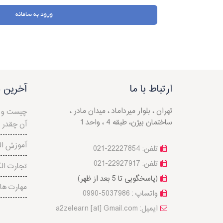
ورود به سامانه
ارتباط با ما
آخرین م
تهران ، بلوار میرداماد ، میدان مادر ،
ساختمان بیژن، طبقه 4 ، واحد 1
آن چقدر
آموزش ال
تلفن: 22227854-021
تلفن: 22927917-021
تجارت ال
(پاسخگویی تا 5 بعد از ظهر)
مهارت ها
واتساپ : 5037986-0990
a2zelearn [at] Gmail.com :ایمیل