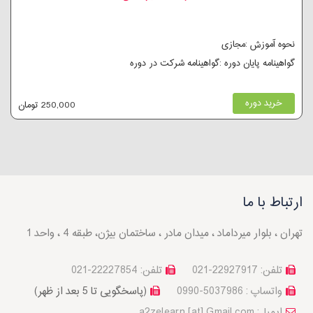
نحوه آموزش :مجازی
گواهینامه پایان دوره :گواهینامه شرکت در دوره
خرید دوره
250,000 تومان
ارتباط با ما
تهران ، بلوار میرداماد ، میدان مادر ، ساختمان بیژن، طبقه 4 ، واحد 1
تلفن: 22927917-021
تلفن: 22227854-021
واتساپ : 5037986-0990
(پاسخگویی تا 5 بعد از ظهر)
a2zelearn [at] Gmail.com :ایمیل