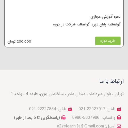
نحوه آموزش :مجازی
گواهینامه پایان دوره :گواهینامه شرکت در دوره
خرید دوره
200,000 تومان
ارتباط با ما
تهران ، بلوار میرداماد ، میدان مادر ، ساختمان بیژن، طبقه 4 ، واحد 1
تلفن: 22927917-021
تلفن: 22227854-021
واتساپ : 5037986-0990
(پاسخگویی تا 5 بعد از ظهر)
a2zelearn [at] Gmail.com :ایمیل