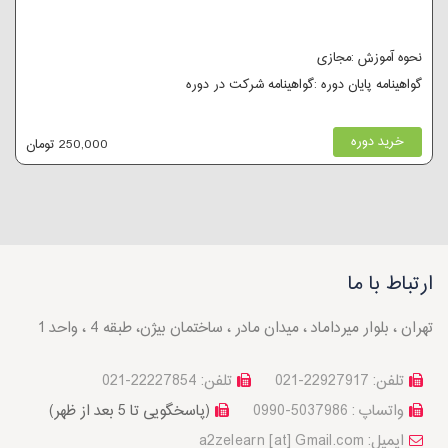
نحوه آموزش :مجازی
گواهینامه پایان دوره :گواهینامه شرکت در دوره
خرید دوره
250,000 تومان
ارتباط با ما
تهران ، بلوار میرداماد ، میدان مادر ، ساختمان بیژن، طبقه 4 ، واحد 1
تلفن: 22927917-021
تلفن: 22227854-021
واتساپ : 5037986-0990
(پاسخگویی تا 5 بعد از ظهر)
a2zelearn [at] Gmail.com :ایمیل