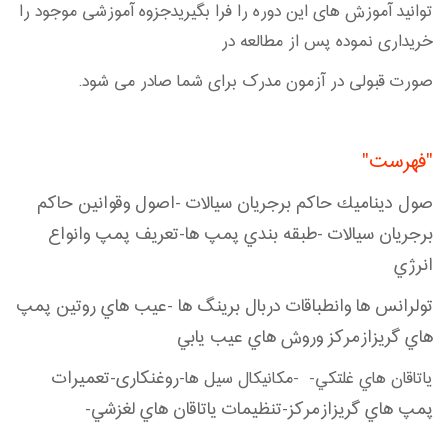
توانید آموزش های این دوره را فرا بگیریدجزوه آموزشی موجود را
خریداری نموده پس از مطالعه در
صورت قبولی در آزمون مدرک برای شما صادر می شود.
"فهرست"
صول ديناميك حاكم برجريان سيالات -اصول وقوانين حاكم
برجريان سيالات -طبقه بندي پمپ ها-تعريف پمپ وانواع
انرژي
تولرانس ها وانطباقات دربال برينگ ها -عيب هاي روتين پمپ
هاي گريزازمركز وروش هاي عيب يابي
-روغنکاری-تعميرات
ياتاقان هاي غلتكي- -مكانيكال سيل ها
پمپ هاي گريزازمركز-تنظيمات ياتاقان هاي لغزشي-