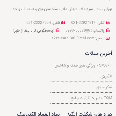
تهران ، بلوار میرداماد ، میدان مادر ، ساختمان بیژن، طبقه 4 ، واحد 1
تلفن: 22927917-021
تلفن: 22227854-021
واتساپ : 5037986-0990
(پاسخگویی تا 5 بعد از ظهر)
a2zelearn [at] Gmail.com :ایمیل
آخرین مقالات
ویژگی های هدف و شاخص - SMART
انگیزش
تفکر خلاق
مدیریت کیفیت جامع TQM
دوره های شگفت انگیز
نماد اعتماد الکترونیک