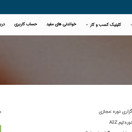
خواندنی های مفید
حساب کاربری
دربا
کلینیک کسب و کار
ه
گزاری دوره :مجازی
:تیم A2Z