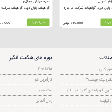
وزش :مجازی
نحوه آموزش :مجازی
ه پایان دوره :گواهینامه شرکت در دوره
گواهینامه پایان دوره :گواهینامه شرکت 
دوره
خرید دوره
350,000 تومان
200,000 توم
قالات
دوره های شگفت انگیز
يق كيفي
Pre MBA
کترونیک چیست؟
کارآفرین شو
رس‌‌زا و راه‌هاي کنارآمدن با آن
بیت کوین
ی کیفیت
زبان آلمانی