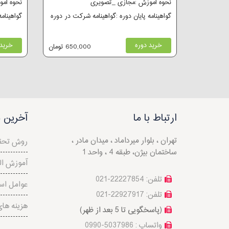
نحوه آموزش :مجازی _تصویری
نحوه آم
گواهینامه پایان دوره :گواهینامه شرکت در دوره
گواهینام
خرید دوره
خرید 
650,000 تومان
ارتباط با ما
آخرین م
تهران ، بلوار میرداماد ، میدان مادر ،
روش تحق
ساختمان بیژن، طبقه 4 ، واحد 1
آموزش ال
تلفن: 22227854-021
عوامل است
تلفن: 22927917-021
هزینه ها
(پاسخگویی تا 5 بعد از ظهر)
واتساپ : 5037986-0990