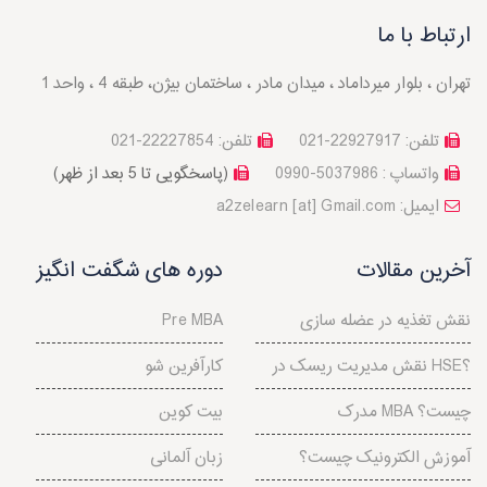
ارتباط با ما
تهران ، بلوار میرداماد ، میدان مادر ، ساختمان بیژن، طبقه 4 ، واحد 1
تلفن: 22927917-021
تلفن: 22227854-021
واتساپ : 5037986-0990
(پاسخگویی تا 5 بعد از ظهر)
a2zelearn [at] Gmail.com :ایمیل
آخرین مقالات
دوره های شگفت انگیز
نقش تغذیه در عضله سازی
Pre MBA
نقش مدیریت ریسک در HSE؟
کارآفرین شو
مدرک MBA چیست؟
بیت کوین
آموزش الکترونیک چیست؟
زبان آلمانی