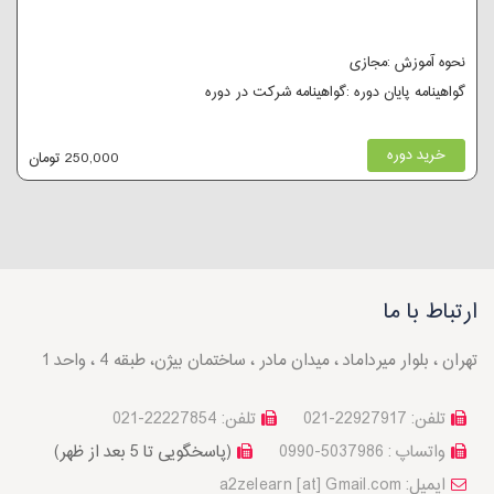
نحوه آموزش :مجازی
گواهینامه پایان دوره :گواهینامه شرکت در دوره
خرید دوره
250,000 تومان
ارتباط با ما
تهران ، بلوار میرداماد ، میدان مادر ، ساختمان بیژن، طبقه 4 ، واحد 1
تلفن: 22927917-021
تلفن: 22227854-021
واتساپ : 5037986-0990
(پاسخگویی تا 5 بعد از ظهر)
a2zelearn [at] Gmail.com :ایمیل