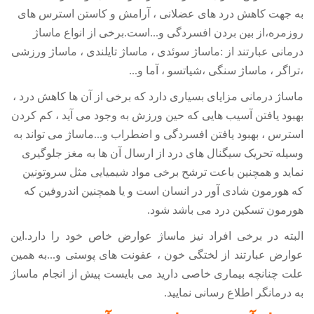
به جهت کاهش درد های عضلانی ، آرامش و کاستن استرس های
روزمره،از بین بردن افسردگی و...است.برخی از انواع ماساژ
درمانی عبارتند از :ماساژ سوئدی ، ماساژ تایلندی ، ماساژ ورزشی
،تراگر ، ماساژ سنگی ،شیاتسو ، آما و
...
ماساژ درمانی مزایای بسیاری دارد که برخی از آن ها کاهش درد ،
بهبود یافتن آسیب هایی که حین ورزش به وجود می آید ، کم کردن
استرس ، بهبود یافتن افسردگی و اضطراب و...ماساژ می تواند به
وسیله تحریک سیگنال های درد از ارسال آن ها به مغز جلوگیری
نماید و همچنین باعت ترشح برخی مواد شیمیایی مثل سروتونین
که هورمون شادی آور در انسان است و یا همچنین اندروفین که
هورمون تسکین درد می باشد شود
.
البته در برخی افراد نیز ماساژ عوارض خاص خود را دارد.این
عوارض عبارتند از لختگی خون ، عفونت های پوستی و...به همین
علت چنانچه بیماری خاصی دارید می بایست پیش از انجام ماساژ
به درمانگر اطلاع رسانی نمایید.