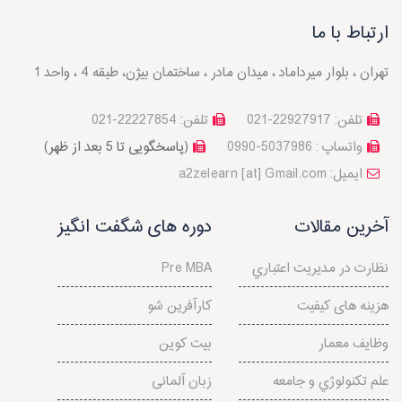
ارتباط با ما
تهران ، بلوار میرداماد ، میدان مادر ، ساختمان بیژن، طبقه 4 ، واحد 1
تلفن: 22927917-021
تلفن: 22227854-021
واتساپ : 5037986-0990
(پاسخگویی تا 5 بعد از ظهر)
a2zelearn [at] Gmail.com :ایمیل
آخرین مقالات
دوره های شگفت انگیز
نظارت در مديريت اعتباري
Pre MBA
هزینه های کیفیت
کارآفرین شو
وظایف معمار
بیت کوین
علم تكنولوژي و جامعه
زبان آلمانی