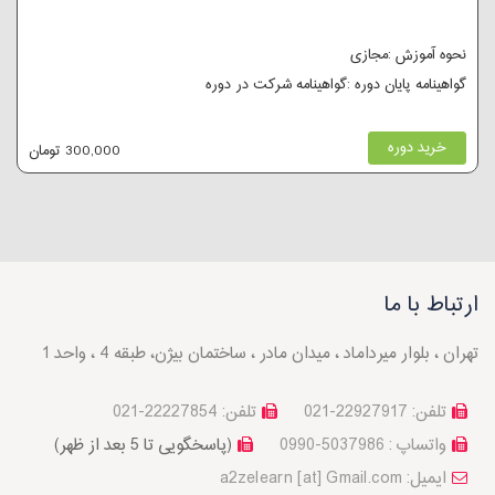
نحوه آموزش :مجازی
گواهینامه پایان دوره :گواهینامه شرکت در دوره
خرید دوره
300,000 تومان
ارتباط با ما
تهران ، بلوار میرداماد ، میدان مادر ، ساختمان بیژن، طبقه 4 ، واحد 1
تلفن: 22927917-021
تلفن: 22227854-021
واتساپ : 5037986-0990
(پاسخگویی تا 5 بعد از ظهر)
a2zelearn [at] Gmail.com :ایمیل