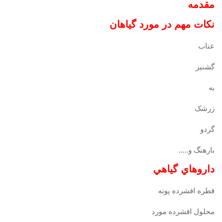
مقدمه
نکات مهم در مورد گياهان
عناب
گشنيز
به
زرشک
گردو
بارهنگ و.....
داروهاي گياهي
قطره افشرده پونه
محلول افشرده مورد