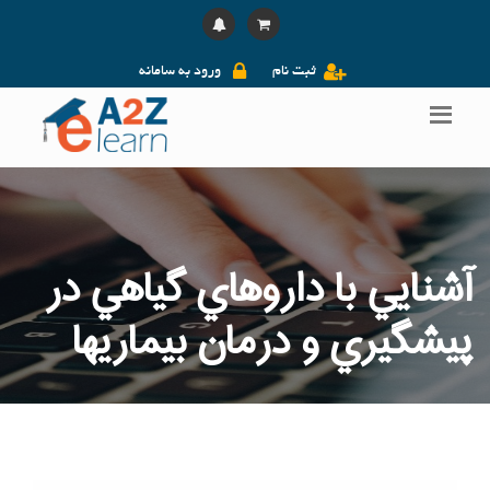
ثبت نام
ورود به سامانه
آشنايي با داروهاي گياهي در
پيشگيري و درمان بيماريها