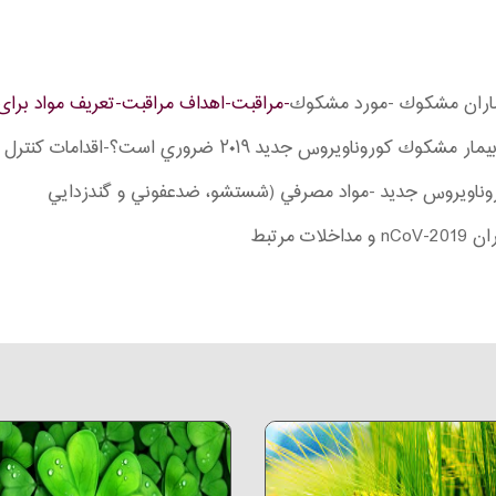
يماران مشكوك -مورد مشكوك
-مراقبت-اهداف مراقبت-تعریف مواد برای
٢٠١ ضروري است؟-اقدامات كنترل عفونتي مهندسي و محيطي
وناويروس جديد -مواد مصرفي (شستشو، ضدعفوني و گندزدايي
مرتبط