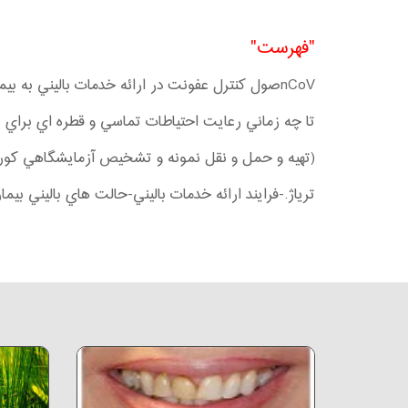
"فهرست"
nCoV
صول كنترل عفونت در ارائه خدمات باليني به ب
تا چه زماني رعايت احتياطات تماسي و قطره اي براي بيمار مشكوك كوروناويروس جديد ٩
(تهيه و حمل و نقل نمونه و تشخيص آزمايشگاهي كور
ترياژ.-فرايند ارائه خدمات باليني-حالت هاي باليني بيماران 2019-nCoV و مداخلات 