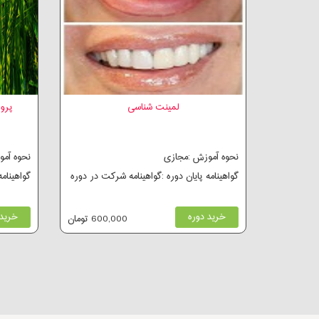
لمینت شناسی
پرور
نحوه آموزش :مجازی
نحوه آم
گواهینامه پایان دوره :گواهینامه شرکت در دوره
گواهینام
خرید دوره
خرید 
600,000 تومان