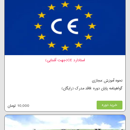
استادارد CE(جهت آشنایی)
نحوه آموزش :مجازی
گواهینامه پایان دوره :فاقد مدرک (رایگان)
خرید دوره
10,000 تومان