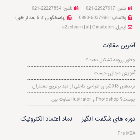
تلفن: 22927917-021
تلفن: 22227854-021
واتساپ : 5037986-0990
(پاسخگویی تا 5 بعد از ظهر)
a2zelearn [at] Gmail.com :ایمیل
آخرین مقالات
چطور رزومه تشکیل دهید ؟
آموزش مجازی چیست
ترندهای 2018برای طراحی داخلی از دید برترین معماران
تفاوت بینIllustrator و Photoshop چیست؟
دوره های شگفت انگیز
نماد اعتماد الکترونیک
Pre MBA