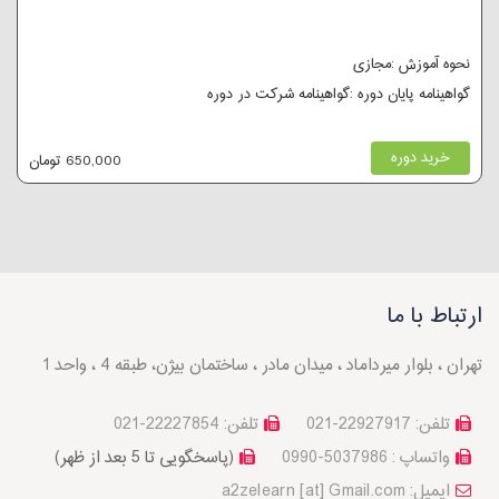
نحوه آموزش :مجازی
گواهینامه پایان دوره :گواهینامه شرکت در دوره
خرید دوره
650,000 تومان
ارتباط با ما
تهران ، بلوار میرداماد ، میدان مادر ، ساختمان بیژن، طبقه 4 ، واحد 1
تلفن: 22927917-021
تلفن: 22227854-021
واتساپ : 5037986-0990
(پاسخگویی تا 5 بعد از ظهر)
a2zelearn [at] Gmail.com :ایمیل