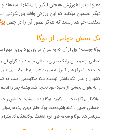
معروف نیز اینورزش هیجان انگیز را پیشنهاد میدهند و پذی
دیگر تضمین میکنند که این ورزش واقعا باورنکردنی است
منفعت خواهد رساند که هرگز تصور آن را در جهان
یوگ
یک بینش جهانی از یوگا
یوگا چیست؟ قبل از آن که به سراغ مزایای یوگا برویم مهم اس
تعدادی از مردم آن رایک تمرین باستانی مینامند و دیگران آن 
حالت ها، تمرکز ها و کنترل تنفس به هم مرتبط میکند. ریوند یوگ
کشیدن و نفس نگه داشتن نیست، بلکه مکانیسمی است که شمارا 
را به عنوان بخشی از وجود خود تجربه کنید وهمه چیز را انجام
بنیانگذار یوگا،پاتانجالی میگوید :یوگا باعث میشود احساس ر
احساس خوبی داشته باشیدهدف یوگا خلق کردن یک هارمونی بین مغ
سرتاسر هاتا یوگا و شاخه های آن( آشتانگا یوگا،لینگایوگا، بیکر