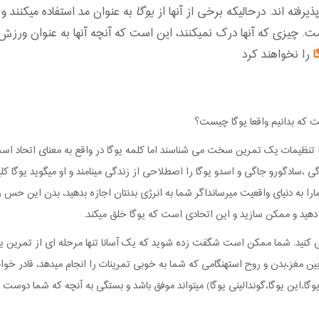
رفته اند. درحالیکه برخی از آنها از
یوگا
به عنوان مد استفاده میکنند و 
. چیزی که آنها درک نمیکنند، این است که آنچه آنها به عنوان ورزش د
ا
را نخواهند کرد
ت که بدانیم واقعا یوگا چیست؟
را تنظیمات یک تمرین سخت می شناسند اما کلمه یوگا در واقع به معنای اتحاد ا
ی ،سادگورو جاگی و اسدو یوگا را اصطلاحی از زندگی مینامند و او میگوید یوگا کلی
به دنیای واقعیت میرسانداگر شما به انرژی بدنتان اجازه بدهید، بدن این حس 
 دهید و ممکن سازید و این اتحادی است که یوگا خلق میکند.
احتی کنید. شما ممکن است شگفت زده شوید که یک آسانا تنها مرحله ای از تمرین
ز،بدن و روح استهنگامی که شما به خوبی تمرینات را انجام میدهد، قادر خواهید 
ام یوگا،این یوگا،گوندالینی یوگا) میتواند موفق باشد و بستگی به آنچه که شما دوس