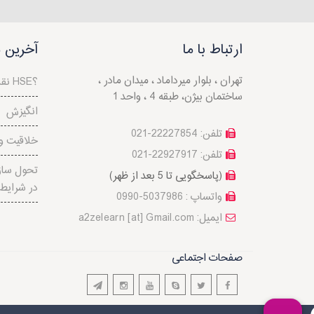
ارتباط با ما
آخرین م
تهران ، بلوار میرداماد ، میدان مادر ،
نقش مدیریت ریسک در HSE؟
ساختمان بیژن، طبقه 4 ، واحد 1
انگیزش
تلفن: 22227854-021
خلاقیت و 
تلفن: 22927917-021
تحول سازم
(پاسخگویی تا 5 بعد از ظهر)
در شرايط 
واتساپ : 5037986-0990
a2zelearn [at] Gmail.com :ایمیل
صفحات اجتماعی