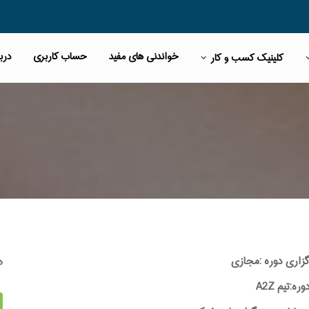
خواندنی های مفید
حساب کاربری
دربا
کلینیک کسب و کار
ه
گزاری دوره :مجازی
:تیم A2Z