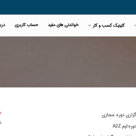
خواندنی های مفید
حساب کاربری
دربا
کلینیک کسب و کار
00
گزاری دوره :مجازی
ه
:تیم A2Z