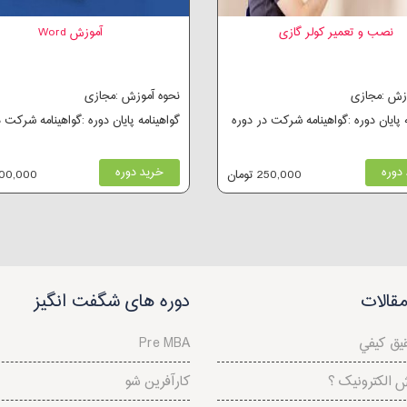
نصب و تعمیر کولر گازی
آموزش Word
وزش :مجازی
نحوه آموزش :مجازی
ه پایان دوره :گواهینامه شرکت در دوره
گواهینامه پایان دوره :گواهینامه شرکت 
دوره
خرید دوره
250,000 تومان
200,000 توم
قالات
دوره های شگفت انگیز
يق كيفي
Pre MBA
ش الکترونیک ؟
کارآفرین شو