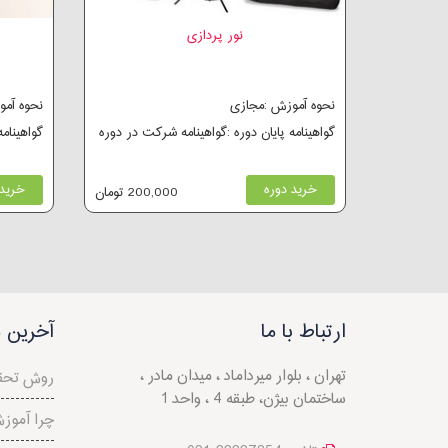
نور پردازی
نحوه آموزش :مجازی
نحوه آم
گواهینامه پایان دوره :گواهینامه شرکت در دوره
گواهینام
خرید دوره
خرید 
200,000 تومان
ارتباط با ما
آخرین م
تهران ، بلوار میرداماد ، میدان مادر ،
روش تحق
ساختمان بیژن، طبقه 4 ، واحد 1
چرا آموز