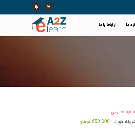
ره ما
ارتباط با ما
600,0 تومان
زینه دوره :
650,000 تومان