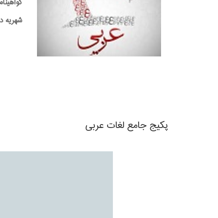
گواهینام
شهریه دوره:0,000
پکیج جامع لغات عربی