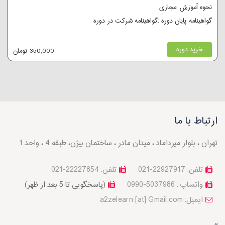
نحوه آموزش :مجازی
گواهینامه پایان دوره :گواهینامه شرکت در دوره
خرید دوره
350,000 تومان
ارتباط با ما
تهران ، بلوار میرداماد ، میدان مادر ، ساختمان بیژن، طبقه 4 ، واحد 1
تلفن: 22927917-021
تلفن: 22227854-021
واتساپ : 5037986-0990
(پاسخگویی تا 5 بعد از ظهر)
a2zelearn [at] Gmail.com :ایمیل