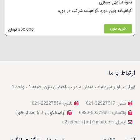
نحوه آموزش :مجازی
گواهینامه پایان دوره :گواهینامه شرکت در دوره
خرید دوره
250,000 تومان
ارتباط با ما
تهران ، بلوار میرداماد ، میدان مادر ، ساختمان بیژن، طبقه 4 ، واحد 1
تلفن: 22927917-021
تلفن: 22227854-021
واتساپ : 5037986-0990
(پاسخگویی تا 5 بعد از ظهر)
a2zelearn [at] Gmail.com :ایمیل