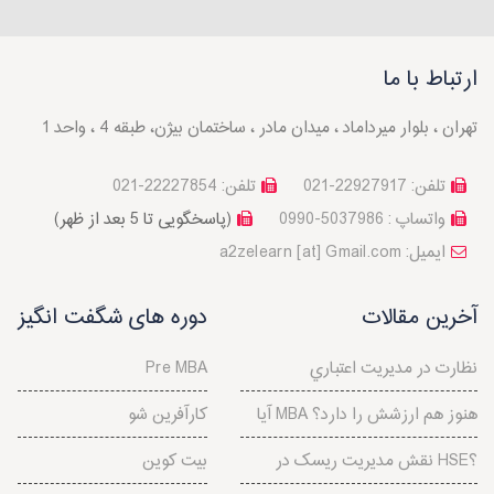
ارتباط با ما
تهران ، بلوار میرداماد ، میدان مادر ، ساختمان بیژن، طبقه 4 ، واحد 1
تلفن: 22927917-021
تلفن: 22227854-021
واتساپ : 5037986-0990
(پاسخگویی تا 5 بعد از ظهر)
a2zelearn [at] Gmail.com :ایمیل
آخرین مقالات
دوره های شگفت انگیز
نظارت در مديريت اعتباري
Pre MBA
آیا MBA هنوز هم ارزشش را دارد؟
کارآفرین شو
نقش مدیریت ریسک در HSE؟
بیت کوین