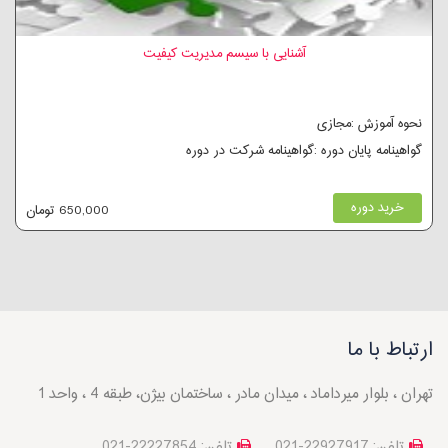
آشنایی با سیسم مدیریت کیفیت
نحوه آموزش :مجازی
گواهینامه پایان دوره :گواهینامه شرکت در دوره
خرید دوره
650,000 تومان
ارتباط با ما
تهران ، بلوار میرداماد ، میدان مادر ، ساختمان بیژن، طبقه 4 ، واحد 1
تلفن: 22927917-021
تلفن: 22227854-021