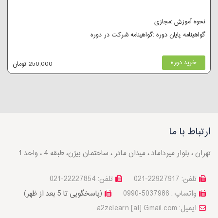
نحوه آموزش :مجازی
گواهینامه پایان دوره :گواهینامه شرکت در دوره
خرید دوره
250,000 تومان
ارتباط با ما
تهران ، بلوار میرداماد ، میدان مادر ، ساختمان بیژن، طبقه 4 ، واحد 1
تلفن: 22927917-021
تلفن: 22227854-021
واتساپ : 5037986-0990
(پاسخگویی تا 5 بعد از ظهر)
a2zelearn [at] Gmail.com :ایمیل