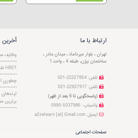
ارتباط با ما
آخرین م
تهران ، بلوار میرداماد ، میدان مادر ،
وظایف مع
ساختمان بیژن، طبقه 4 ، واحد 1
نقش مدیریت ریسک در HSE؟
تلفن: 22227854-021
چطوری از 
تلفن: 22927917-021
(پاسخگویی تا 5 بعد از ظهر)
برترین مع
واتساپ : 5037986-0990
a2zelearn [at] Gmail.com :ایمیل
صفحات اجتماعی