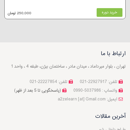
خرید دوره
250,000 تومان
ارتباط با ما
تهران ، بلوار میرداماد ، میدان مادر ، ساختمان بیژن، طبقه 4 ، واحد 1
تلفن: 22927917-021
تلفن: 22227854-021
واتساپ : 5037986-0990
(پاسخگویی تا 5 بعد از ظهر)
a2zelearn [at] Gmail.com :ایمیل
آخرین مقالات
طراح داخلی شو