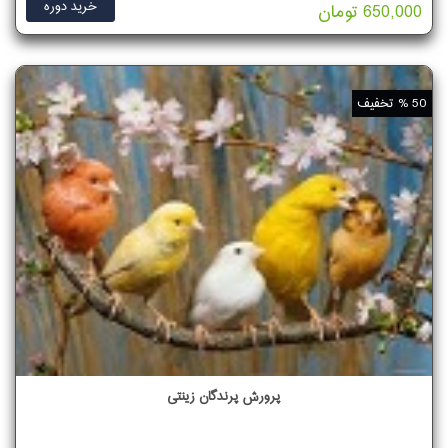
خرید دوره
650,000 تومان
50 % تخفیف
پرورش پرندگان زینتی