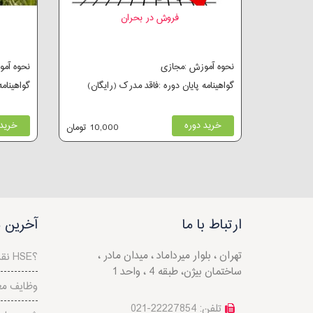
فروش در بحران
نحوه آموزش :مجازی
نحوه آم
گواهینامه پایان دوره :فاقد مدرک (رایگان)
گواهینام
خرید دوره
خرید 
10,000 تومان
ارتباط با ما
آخرین م
تهران ، بلوار میرداماد ، میدان مادر ،
نقش مدیریت ریسک در HSE؟
ساختمان بیژن، طبقه 4 ، واحد 1
وظایف مع
تلفن: 22227854-021