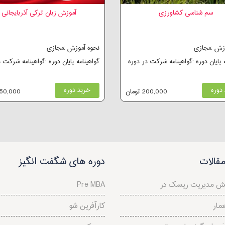
سم شناسی کشاورزی
آموزش زبان ترکی آذربایجانی
وزش :مجازی
نحوه آموزش :مجازی
ه پایان دوره :گواهینامه شرکت در دوره
گواهینامه پایان دوره :گواهینامه شرکت 
دوره
خرید دوره
200,000 تومان
650,000 توم
قالات
دوره های شگفت انگیز
Pre MBA
مار
کارآفرین شو