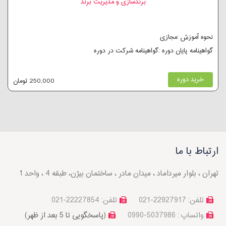
برندسازی و مدیریت برند
نحوه آموزش :مجازی
گواهینامه پایان دوره :گواهینامه شرکت در دوره
خرید دوره
250,000 تومان
ارتباط با ما
تهران ، بلوار میرداماد ، میدان مادر ، ساختمان بیژن، طبقه 4 ، واحد 1
تلفن: 22927917-021
تلفن: 22227854-021
واتساپ : 5037986-0990
(پاسخگویی تا 5 بعد از ظهر)