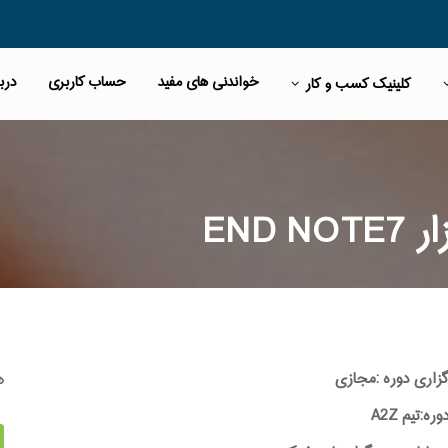
خواندنی های مفید
حساب کاربری
دربا
کلینیک کسب و کار
END
ه
گزاری دوره :مجازی
:تیم A2Z