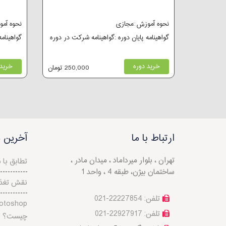
نحوه آموزش :مجازی
نحوه آم
گواهینامه پایان دوره :گواهینامه شرکت در دوره
گواهینام
خرید دوره
خرید 
250,000 تومان
ارتباط با ما
آخرین م
تهران ، بلوار میرداماد ، میدان مادر ،
تطابق با 
ساختمان بیژن، طبقه 4 ، واحد 1
نقش تغذی
تلفن: 22227854-021
تلفن: 22927917-021
چیست؟