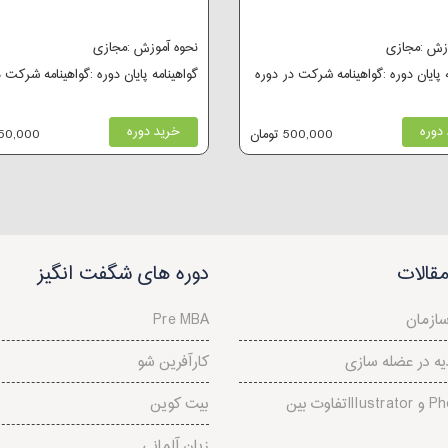
وزش :مجازی
نحوه آموزش :مجازی
ه پایان دوره :گواهینامه شرکت در دوره
گواهینامه پایان دوره :گواهینامه شرکت 
دوره
خرید دوره
500,000 تومان
250,000 توم
قالات
دوره های شگفت انگیز
سازمان
Pre MBA
ه در عضله سازی
کارآفرین شو
تفاوت بینIllustrator و Photoshop
بیت کوین
زبان آلمانی