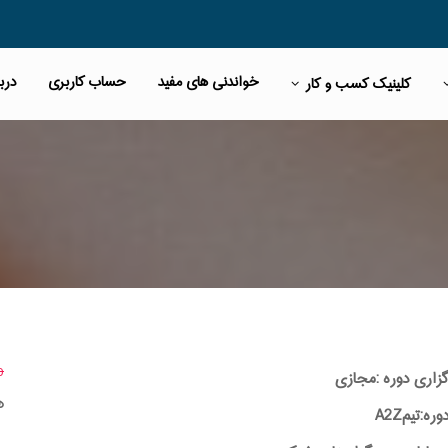
خواندنی های مفید
حساب کاربری
دربا
کلینیک کسب و کار
00
گزاری دوره :مجازی
ه
ه:تیمA2Z