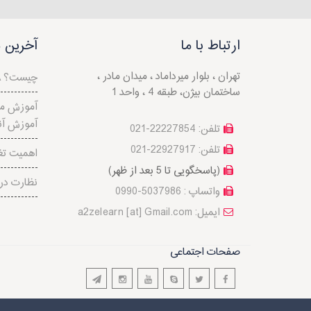
ارتباط با ما
آخرین م
تهران ، بلوار میرداماد ، میدان مادر ،
مدرک MBA چیست؟
ساختمان بیژن، طبقه 4 ، واحد 1
آموزش مد
آموزش آن
تلفن: 22227854-021
تلفن: 22927917-021
اهمیت تغ
(پاسخگویی تا 5 بعد از ظهر)
نظارت در 
واتساپ : 5037986-0990
a2zelearn [at] Gmail.com :ایمیل
صفحات اجتماعی