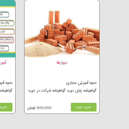
دیوارها
آموز
نحوه آموزش :مجازی
نحوه آم
گواهینامه پایان دوره :گواهینامه شرکت در دوره
گواهینام
خرید دوره
خرید 
600,000 تومان