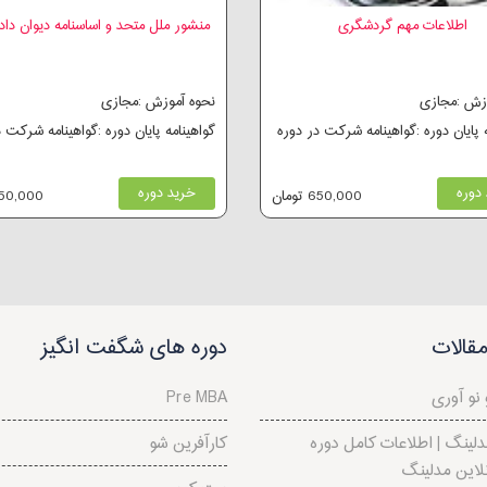
اطلاعات مهم گردشگری
منشور ملل متحد و اساسنامه دیوان دا
وزش :مجازی
نحوه آموزش :مجازی
ه پایان دوره :گواهینامه شرکت در دوره
گواهینامه پایان دوره :گواهینامه شرکت 
دوره
خرید دوره
650,000 تومان
250,000 توم
قالات
دوره های شگفت انگیز
نو آوری
Pre MBA
لینگ | اطلاعات کامل دوره
کارآفرین شو
لاین مدلینگ