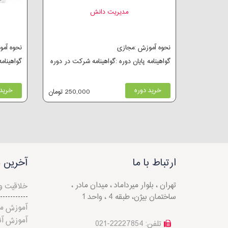
مدیریت دانش
نحوه آموزش :مجازی
نحوه آم
گواهینامه پایان دوره :گواهینامه شرکت در دوره
گواهینام
خرید دوره
خرید 
250,000 تومان
ارتباط با ما
آخرین م
تهران ، بلوار میرداماد ، میدان مادر ،
خلاقیت و 
ساختمان بیژن، طبقه 4 ، واحد 1
آموزش مد
آموزش آن
تلفن: 22227854-021