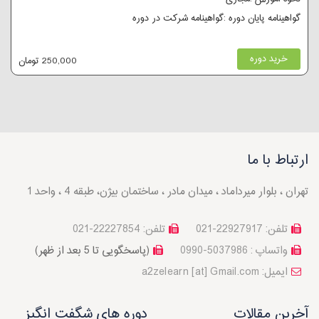
گواهینامه پایان دوره :گواهینامه شرکت در دوره
خرید دوره
250,000 تومان
ارتباط با ما
تهران ، بلوار میرداماد ، میدان مادر ، ساختمان بیژن، طبقه 4 ، واحد 1
تلفن: 22927917-021
تلفن: 22227854-021
واتساپ : 5037986-0990
(پاسخگویی تا 5 بعد از ظهر)
a2zelearn [at] Gmail.com :ایمیل
آخرین مقالات
دوره های شگفت انگیز