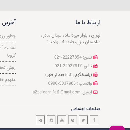
ارتباط با ما
آخرین م
تهران ، بلوار میرداماد ، میدان مادر ،
چطور رزو
ساختمان بیژن، طبقه 4 ، واحد 1
اهمیت آم
کرونا
تلفن: 22227854-021
تلفن: 22927917-021
روش تحق
(پاسخگویی تا 5 بعد از ظهر)
مفهوم خل
واتساپ : 5037986-0990
a2zelearn [at] Gmail.com :ایمیل
صفحات اجتماعی