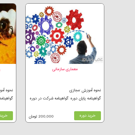
معماری سازمانی
پ
نحوه آموزش :مجازی
نحوه آم
گواهینامه پایان دوره :گواهینامه شرکت در دوره
گواهینام
خرید دوره
خرید 
200,000 تومان