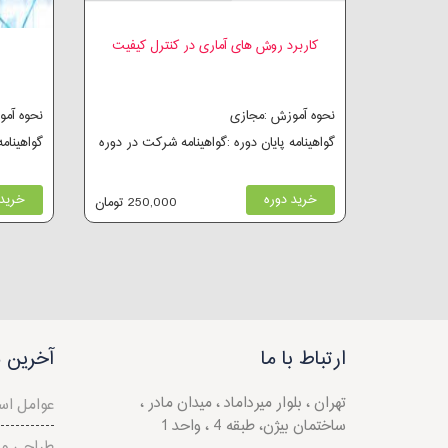
کاربرد روش های آماری در کنترل کیفیت
نحوه آموزش :مجازی
نحوه آم
گواهینامه پایان دوره :گواهینامه شرکت در دوره
گواهینام
خرید دوره
خرید 
250,000 تومان
ارتباط با ما
آخرین م
تهران ، بلوار میرداماد ، میدان مادر ،
عوامل است
ساختمان بیژن، طبقه 4 ، واحد 1
طراحی و 