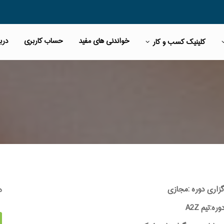
خواندنی های مفید
حساب کاربری
دربا
کلینیک کسب و کار
ه
گزاری دوره :مجازی
:تیم A2Z