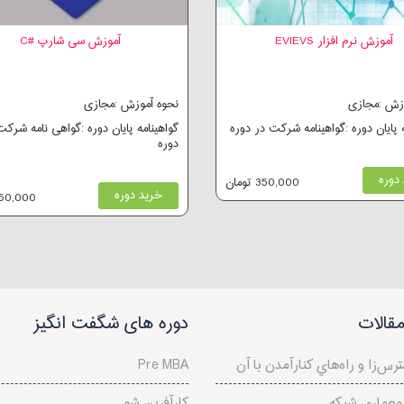
آموزش نرم افزار EVIEVS
آموزش سی شارپ #C
وزش :مجازی
نحوه آموزش :مجازی
ه پایان دوره :گواهینامه شرکت در دوره
گواهینامه پایان دوره :گواهی نامه شرکت
دوره
دوره
350,000 تومان
خرید دوره
350,000 توم
قالات
دوره های شگفت انگیز
رس‌‌زا و راه‌هاي کنارآمدن با آن
Pre MBA
معماری شبکه
کارآفرین شو