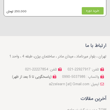
خرید دوره
250,000 تومان
ارتباط با ما
تهران ، بلوار میرداماد ، میدان مادر ، ساختمان بیژن، طبقه 4 ، واحد 1
تلفن: 22927917-021
تلفن: 22227854-021
واتساپ : 5037986-0990
(پاسخگویی تا 5 بعد از ظهر)
a2zelearn [at] Gmail.com :ایمیل
آخرین مقالات