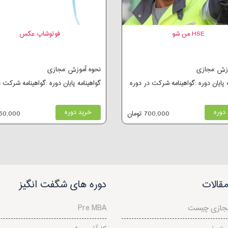
HSE من شو
فوتوشاپ عکس
وزش :مجازی
نحوه آموزش :مجازی
ه پایان دوره :گواهینامه شرکت در دوره
گواهینامه پایان دوره :گواهینامه شرکت 
دوره
خرید دوره
700,000 تومان
250,000 توم
قالات
دوره های شگفت انگیز
جازی چیست
Pre MBA