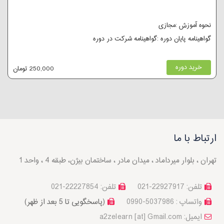
نحوه آموزش :مجازی
گواهینامه پایان دوره :گواهینامه شرکت در دوره
خرید دوره
250,000 تومان
ارتباط با ما
تهران ، بلوار میرداماد ، میدان مادر ، ساختمان بیژن، طبقه 4 ، واحد 1
تلفن: 22927917-021
تلفن: 22227854-021
واتساپ : 5037986-0990
(پاسخگویی تا 5 بعد از ظهر)
a2zelearn [at] Gmail.com :ایمیل