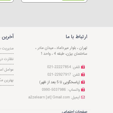
ارتباط با ما
آخرین م
تهران ، بلوار میرداماد ، میدان مادر ،
مدیریت 
ساختمان بیژن، طبقه 4 ، واحد 1
نظارت در 
تلفن: 22227854-021
عوامل است
تلفن: 22927917-021
بهترین مک
(پاسخگویی تا 5 بعد از ظهر)
واتساپ : 5037986-0990
a2zelearn [at] Gmail.com :ایمیل
صفحات اجتماعی