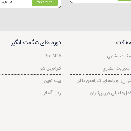
خرید دوره
650,000 توم
قالات
دوره های شگفت انگیز
سکوت مشتری
Pre MBA
مديريت اعتباري
کارآفرین شو
رس‌‌زا و راه‌هاي کنارآمدن با آن
بیت کوین
مل‌ها برای ورزش‌کاران
زبان آلمانی