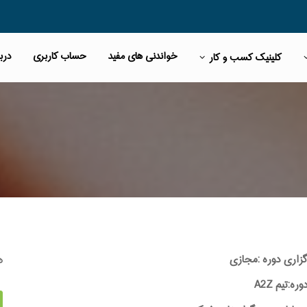
خواندنی های مفید
حساب کاربری
دربا
کلینیک کسب و کار
ه
گزاری دوره :مجازی
:تیم A2Z