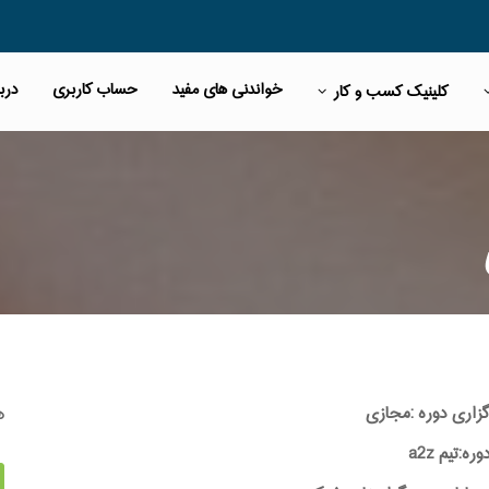
خواندنی های مفید
حساب کاربری
دربا
کلینیک کسب و کار
ه
گزاری دوره :مجازی
:تیم a2z