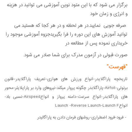
برگزار می شود که با این متود نوین آموزشی می توانید در هزینه
و انرژی و زمان خود
صرفه جویی نمایید.در هر لحظه و در هر کجا که هستید می
توانید آموزش های این دوره را فرا بگیریدجزوه آموزشی موجود را
خریداری نموده پس از مطالعه در
صورت قبولی در آزمون مدرک برای شما صادر می شود.
"فهرست"
تاریخچه پاراگلایدر-انواع ورزش های هوازی-تعریف پاراگلایدر-قانون
برنولی-Airfoil-پاراگلابدر چگونه پروار میکند-نیروهای وارد بر پاراپلایئر-محور
های پاراگلابدر-
انواع سرعت-دامنه پرواز و انواعAirspeed-
نسبی باد-
انواع
Launch -Reverse Launch-Launch F
- فرود-فرود اضطراری-روشهای فرمان دادن به پاراگالیدر