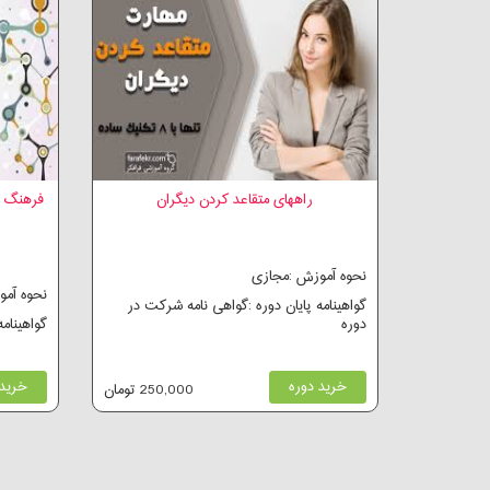
راههای متقاعد کردن دیگران
فرهنگ 
نحوه آموزش :مجازی
نحوه آم
گواهینامه پایان دوره :گواهی نامه شرکت در
دوره
گواهینام
خرید دوره
خرید 
250,000 تومان