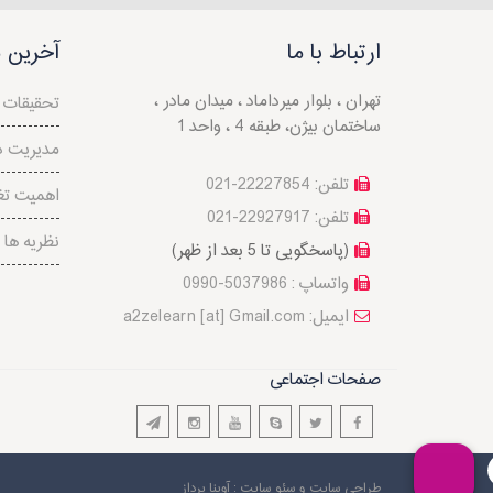
ارتباط با ما
آخرین م
تهران ، بلوار میرداماد ، میدان مادر ،
تحقیقات ب
ساختمان بیژن، طبقه 4 ، واحد 1
مدیریت 
تلفن: 22227854-021
اهمیت تغ
تلفن: 22927917-021
نظريه ها 
(پاسخگویی تا 5 بعد از ظهر)
واتساپ : 5037986-0990
a2zelearn [at] Gmail.com :ایمیل
صفحات اجتماعی
طراحی سایت
و سئو سایت : آوینا پرداز