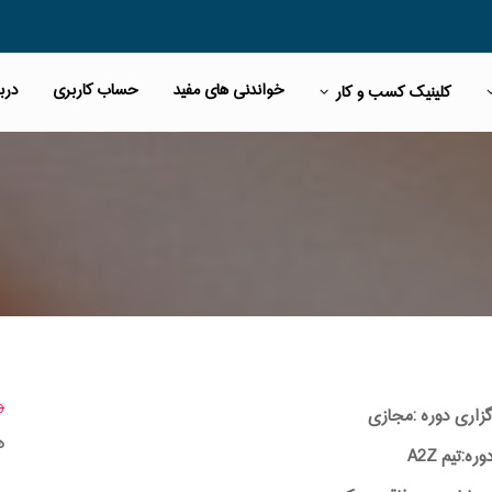
خواندنی های مفید
حساب کاربری
دربا
کلینیک کسب و کار
00
گزاری دوره :مجازی
ه
:تیم A2Z