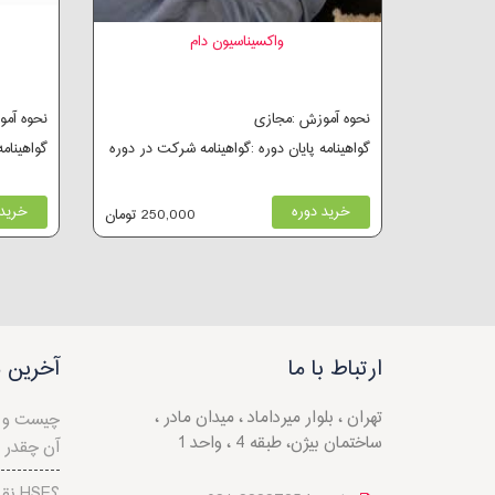
واکسیناسیون دام
نحوه آموزش :مجازی
نحوه آم
گواهینامه پایان دوره :گواهینامه شرکت در دوره
گواهینام
خرید دوره
خرید 
250,000 تومان
ارتباط با ما
آخرین م
تهران ، بلوار میرداماد ، میدان مادر ،
ساختمان بیژن، طبقه 4 ، واحد 1
آن چقدر
نقش مدیریت ریسک در HSE؟