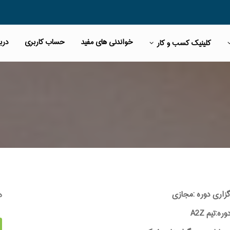
خواندنی های مفید
حساب کاربری
دربا
کلینیک کسب و کار
ه
گزاری دوره :مجازی
:تیم A2Z