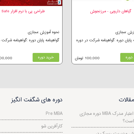
گیاهان دارویی - مرزنجوش
طراحی پی با نرم افزار Safe
وزش :مجازی
نحوه آموزش :مجازی
ه پایان دوره :گواهینامه شرکت در دوره
گواهینامه پایان دوره :گواهینامه شرکت 
دوره
خرید دوره
100,000 تومان
300,000 توم
قالات
دوره های شگفت انگیز
دوره مجازی MBA چیست و اعتبار مدرک
Pre MBA
 است؟
کارآفرین شو