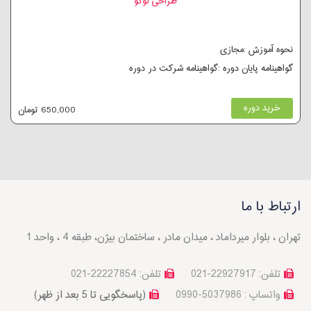
طراحی لوگو
نحوه آموزش :مجازی
گواهینامه پایان دوره :گواهینامه شرکت در دوره
خرید دوره
650,000 تومان
ارتباط با ما
تهران ، بلوار میرداماد ، میدان مادر ، ساختمان بیژن، طبقه 4 ، واحد 1
تلفن: 22927917-021
تلفن: 22227854-021
واتساپ : 5037986-0990
(پاسخگویی تا 5 بعد از ظهر)