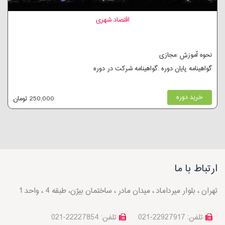
اقتصاد شهری
نحوه آموزش :مجازی
گواهینامه پایان دوره :گواهینامه شرکت در دوره
خرید دوره
250,000 تومان
ارتباط با ما
تهران ، بلوار میرداماد ، میدان مادر ، ساختمان بیژن، طبقه 4 ، واحد 1
تلفن: 22927917-021
تلفن: 22227854-021