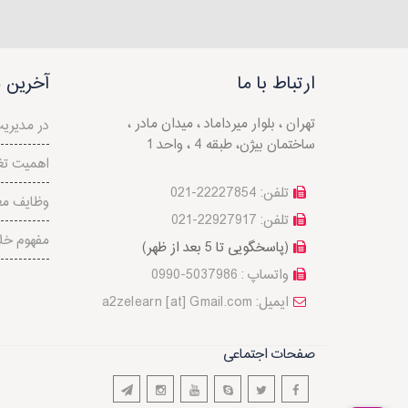
ارتباط با ما
آخرین م
تهران ، بلوار میرداماد ، میدان مادر ،
نقش IT در م
ساختمان بیژن، طبقه 4 ، واحد 1
اهمیت تغ
تلفن: 22227854-021
وظایف مع
تلفن: 22927917-021
مفهوم خل
(پاسخگویی تا 5 بعد از ظهر)
واتساپ : 5037986-0990
a2zelearn [at] Gmail.com :ایمیل
صفحات اجتماعی